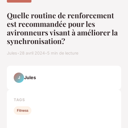
Quelle routine de renforcement
est recommandée pour les
avironneurs visant à améliorer la
synchronisation?
Jules
•
28 avril 2024
•
5 min de lecture
Jules
J
TAGS
Fitness